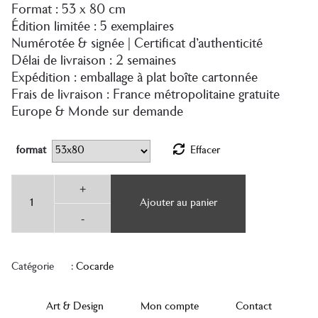
Format : 53 x 80 cm
Édition limitée : 5 exemplaires
Numérotée & signée | Certificat d’authenticité
Délai de livraison : 2 semaines
Expédition : emballage à plat boîte cartonnée
Frais de livraison : France métropolitaine gratuite
Europe & Monde sur demande
format
Effacer
quantité
+
de
Ajouter au panier
Cocarde
#03
-
«
à
la
Catégorie :
Cocarde
française
»
Art & Design
Mon compte
Contact