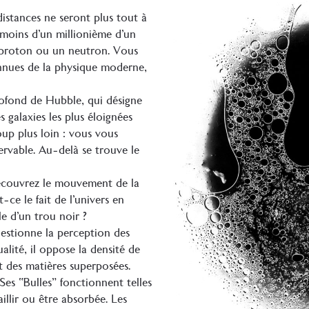
 distances ne seront plus tout à
 moins d’un millionième d’un
un proton ou un neutron. Vous
nnues de la physique moderne,
ofond de Hubble, qui désigne
 galaxies les plus éloignées
oup plus loin : vous vous
ervable. Au-delà se trouve le
 découvrez le mouvement de la
-ce le fait de l’univers en
 d’un trou noir ?
uestionne la perception des
lité, il oppose la densité de
et des matières superposées.
. Ses “Bulles” fonctionnent telles
illir ou être absorbée. Les