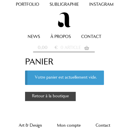
PORTFOLIO
SUBLIGRAPHIE
INSTAGRAM
NEWS
À PROPOS
CONTACT
0,00
€
0 ARTICLE
PANIER
Votre panier est actuellement vide.
Aller au
Retour à la boutique
contenu
Art & Design
Mon compte
Contact