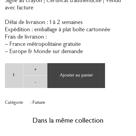
Signé au crayon | Certificat d’authenticité | Vendu
contenu
avec facture
Délai de livraison : 1 à 2 semaines
Expédition : emballage à plat boîte cartonnée
Frais de livraison :
– France métropolitaine gratuite
– Europe & Monde sur demande
quantité
+
de
Ajouter au panier
Future
Blue
-
&
Yellow
Catégorie :
Future
Dans la même collection