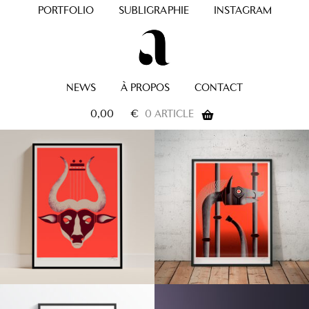
PORTFOLIO
SUBLIGRAPHIE
INSTAGRAM
NEWS
À PROPOS
CONTACT
0,00
€
0 ARTICLE
Ce
Ce
produit
produit