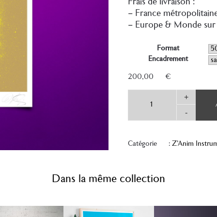
Frais de livraison :
– France métropolitaine
– Europe & Monde sur
Format
Encadrement
200,00
€
quantité
+
de
Guitar
-
Charmer
Catégorie :
Z'Anim Instru
Dans la même collection