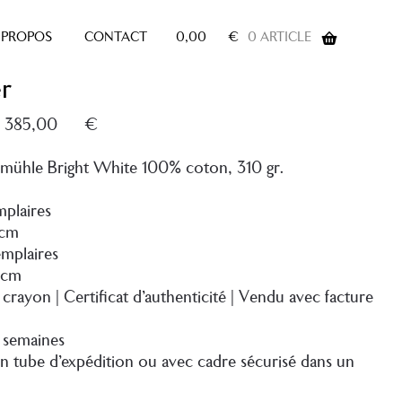
 PROPOS
CONTACT
0,00
€
0 ARTICLE
r
Plage
–
385,00
€
de
prix :
emühle Bright White 100% coton, 310 gr.
200,00 €
à
plaires
385,00 €
 cm
mplaires
0 cm
rayon | Certificat d’authenticité | Vendu avec facture
2 semaines
en tube d’expédition ou avec cadre sécurisé dans un