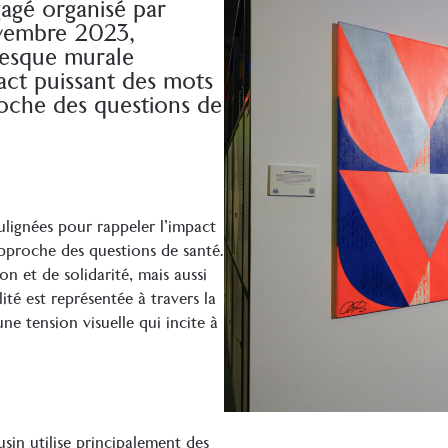
gagé organisé par
vembre 2023,
resque murale
act puissant des mots
roche des questions de
ulignées pour rappeler l’impact
pproche des questions de santé.
n et de solidarité, mais aussi
ité est représentée à travers la
ne tension visuelle qui incite à
sin utilise principalement des