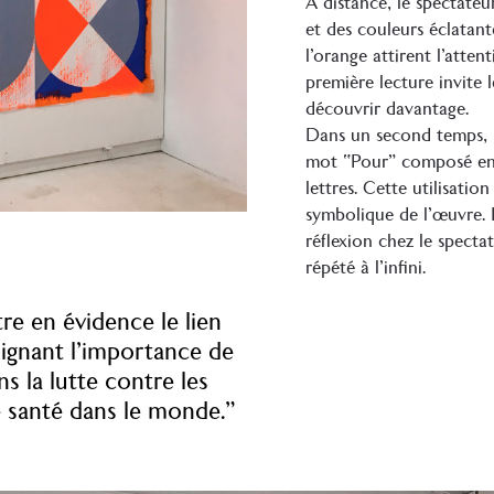
À distance, le spectateu
et des couleurs éclatan
l’orange attirent l’atten
première lecture invite 
découvrir davantage.
Dans un second temps, l
mot “Pour” composé en 
lettres. Cette utilisatio
symbolique de l’œuvre. L
réflexion chez le spect
répété à l’infini.
tre en évidence le lien
lignant l’importance de
s la lutte contre les
e santé dans le monde.”